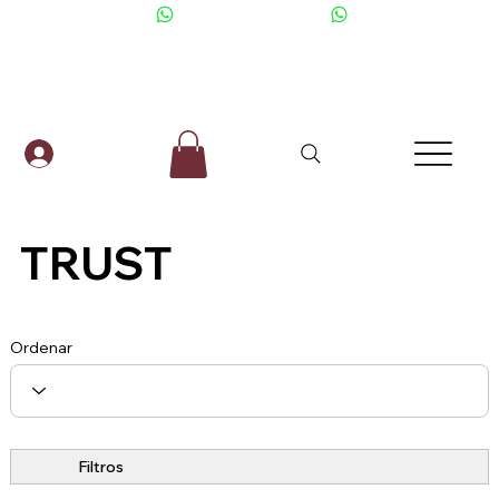
+506 6001-2476
TRUST
Ordenar
Filtros