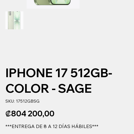
IPHONE 17 512GB-
COLOR - SAGE
SKU
SKU:
17512GBSG
17512GBSG
Precio
₡804 200,00
***ENTREGA DE 8 A 12 DÍAS HÁBILES***