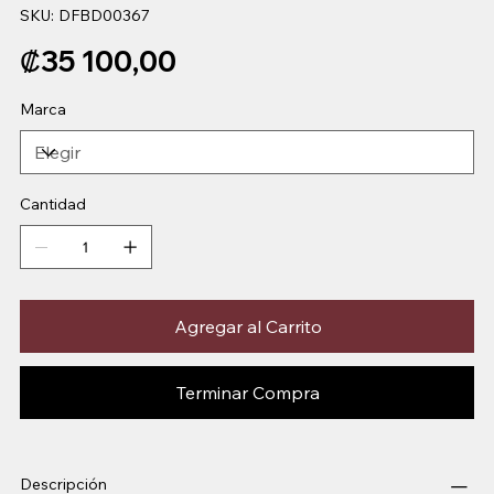
SKU
SKU:
DFBD00367
DFBD00367
Precio
₡35 100,00
Marca
Cantidad
Agregar al Carrito
Terminar Compra
Descripción