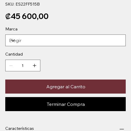
SKU
SKU:
ES22FF515B
ES22FF515B
Precio
₡45 600,00
Marca
Cantidad
Agregar al Carrito
Terminar Compra
Características