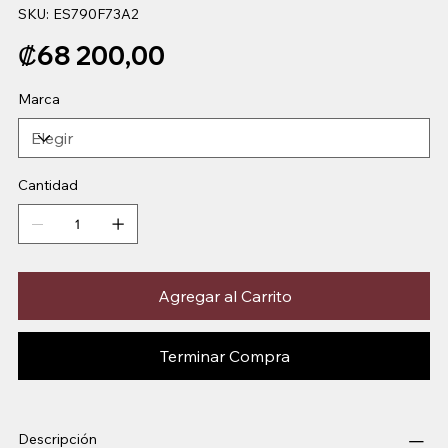
SKU
SKU:
ES790F73A2
ES790F73A2
Precio
₡68 200,00
Marca
Cantidad
Agregar al Carrito
Terminar Compra
Descripción