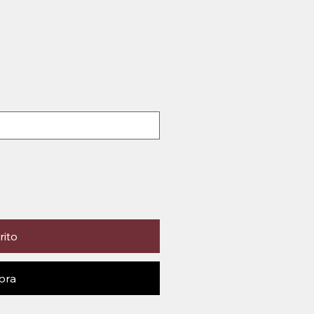
rito
pra