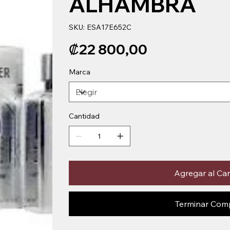
ALHAMBRA
SKU
SKU:
ESA17E652C
ESA17E652C
Precio
₡22 800,00
Marca
Cantidad
Agregar al Car
Terminar Com