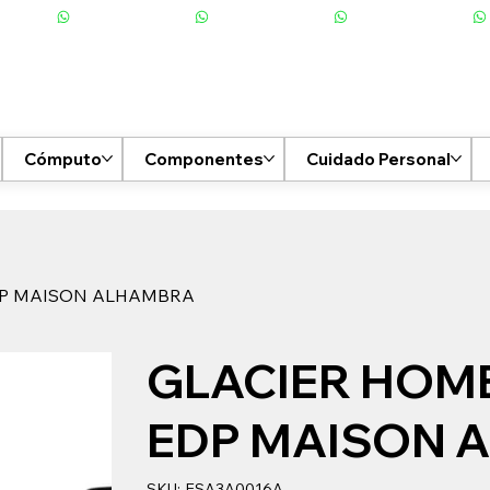
Cómputo
Componentes
Cuidado Personal
DP MAISON ALHAMBRA
GLACIER HOM
EDP MAISON 
SKU
SKU:
ESA3A0016A