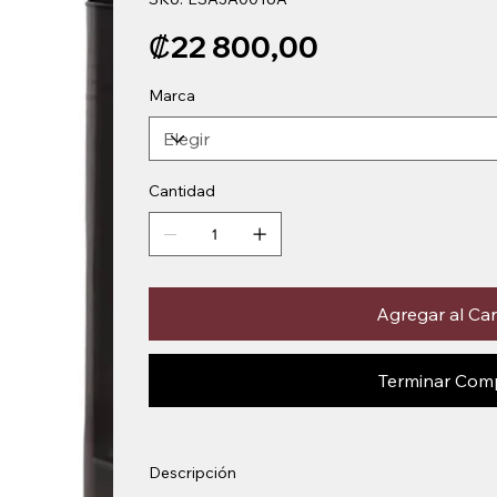
ESA3A0016A
Precio
₡22 800,00
Marca
Cantidad
Agregar al Car
Terminar Com
Descripción