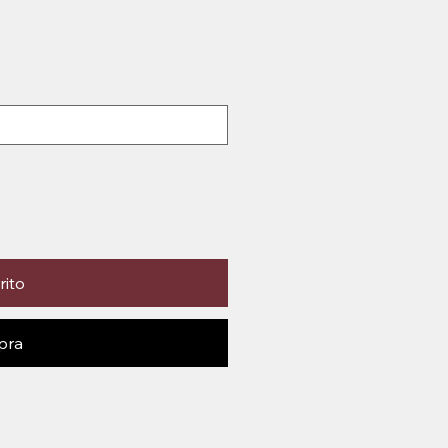
rito
pra