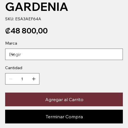
GARDENIA
SKU
SKU:
ESA3AEF64A
ESA3AEF64A
Precio
₡48 800,00
Marca
Cantidad
Agregar al Carrito
Terminar Compra