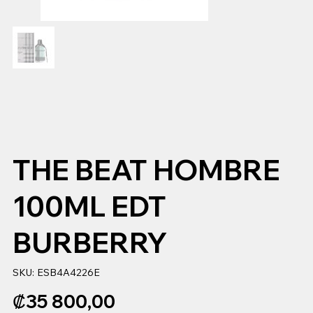
THE BEAT HOMBRE
100ML EDT
BURBERRY
SKU
SKU:
ESB4A4226E
ESB4A4226E
Precio
₡35 800,00