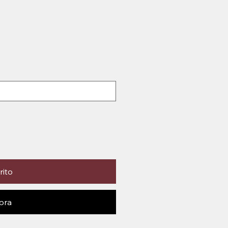
rito
pra