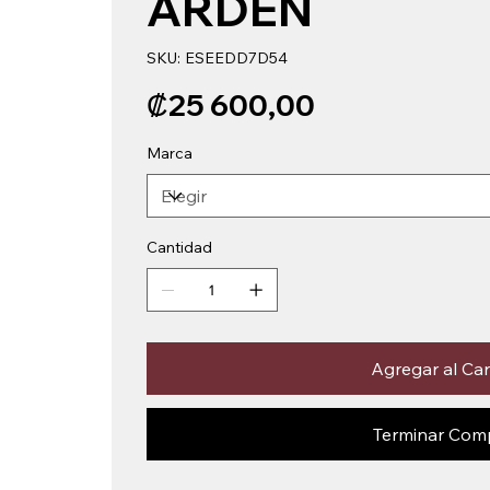
ARDEN
SKU
SKU:
ESEEDD7D54
ESEEDD7D54
Precio
₡25 600,00
Marca
Cantidad
Agregar al Car
Terminar Com