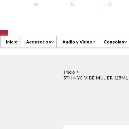
+506 6001-2476
Inicio
Accesorios
Audio y Video
Consolas
Inicio
>
5TH NYC VIBE MUJER 125ML