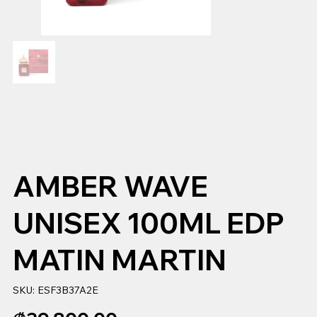
AMBER WAVE
UNISEX 100ML EDP
MATIN MARTIN
SKU
SKU:
ESF3B37A2E
ESF3B37A2E
Precio