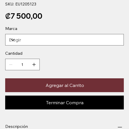
SKU
SKU:
EU1205123
EU1205123
Precio
₡7 500,00
Marca
Cantidad
Agregar al Carrito
Terminar Compra
Descripción