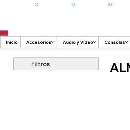
+506 6001-2476
Inicio
Accesorios
Audio y Video
Consolas
Filtros
AL