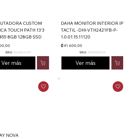
UTADORA CUSTOM
DAHA MONITOR INTERIOR IP
CA TOUCH PATH 13'3
TACTIL -DHI-VTH2421FB-P-
3455 8GB 128GB SSD
1.0.01.15.11120
00,00
₡41 600,00
SKU:
EU1901035
SKU:
DFDH00034
Ver más
Ver más
AY NOVA