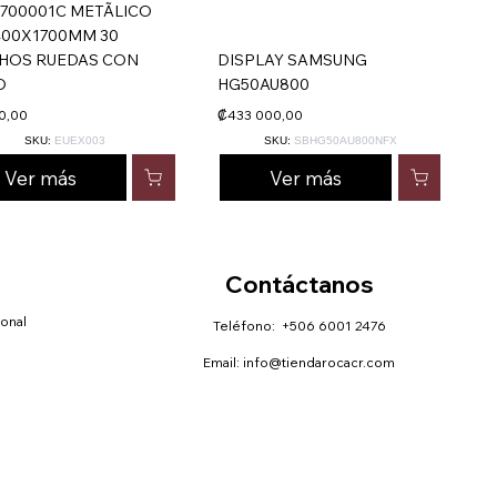
700001C METÃLICO
400X1700MM 30
HOS RUEDAS CON
DISPLAY SAMSUNG
O
HG50AU800
0,00
₡433 000,00
SKU:
EUEX003
SKU:
SBHG50AU800NFX
Ver más
Ver más
Contáctanos
sonal
Teléfono: +506 6001 2476
Email:
info@tiendarocacr.com