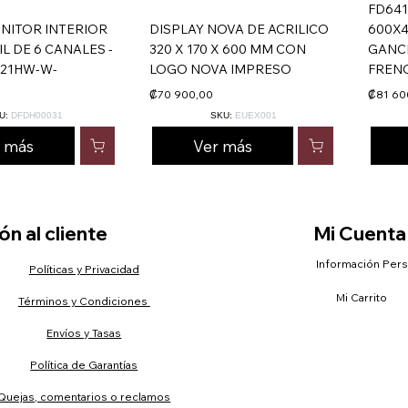
FD641
NITOR INTERIOR
DISPLAY NOVA DE ACRILICO
600X
IL DE 6 CANALES -
320 X 170 X 600 MM CON
GANC
421HW-W-
LOGO NOVA IMPRESO
FREN
₡70 900,00
₡81 60
U:
DFDH00031
SKU:
EUEX001
r más
Ver más
n al cliente
Mi Cuenta
Información Per
Políticas y Privacidad
Mi Carrito
Términos y Condiciones
Envíos y Tasas
Política de Garantías
Quejas, comentarios o reclamos