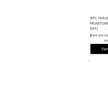
APC TARJ
MONITORE
SRT)
₡254 000,0
SK
Ve