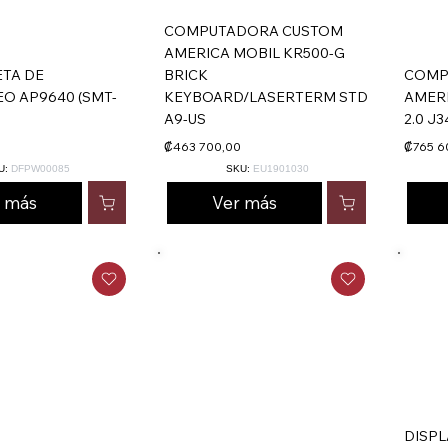
COMPUTADORA CUSTOM
AMERICA MOBIL KR500-G
ETA DE
BRICK
COMP
O AP9640 (SMT-
KEYBOARD/LASERTERM STD
AMERI
A9-US
2.0 J
0
₡463 700,00
₡765 6
U:
DFPW00085
SKU:
EU1901030
r más
Ver más
DISPL