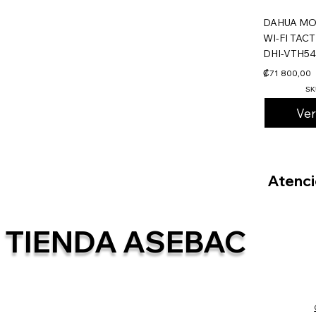
DAHUA MO
WI-FI TACT
DHI-VTH5
₡71 800,00
SK
Ve
Atenció
TIENDA ASEBAC