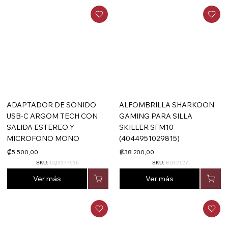
ADAPTADOR DE SONIDO
ALFOMBRILLA SHARKOON
USB-C ARGOM TECH CON
GAMING PARA SILLA
SALIDA ESTEREO Y
SKILLER SFM10
MICROFONO MONO
(4044951029815)
₡5 500,00
₡38 200,00
SKU:
CQ2177016
SKU:
EU12127
Ver más
Ver más