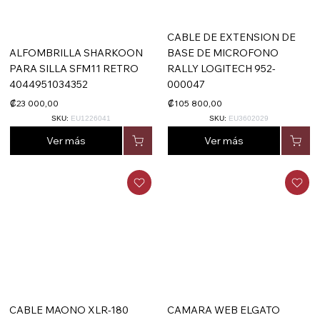
CABLE DE EXTENSION DE
ALFOMBRILLA SHARKOON
BASE DE MICROFONO
PARA SILLA SFM11 RETRO
RALLY LOGITECH 952-
4044951034352
000047
₡23 000,00
₡105 800,00
SKU:
EU1226041
SKU:
EU3602029
Ver más
Ver más
CABLE MAONO XLR-180
CAMARA WEB ELGATO