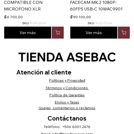
COMPATIBLE CON
FACECAM MK.2 1080P-
MICROFONO XLR
60FPS USB-C 10WAC9901
₡6 700,00
₡90 100,00
SKU:
EUAC3059
SKU:
EU1225244
Ver más
Ver más
TIENDA ASEBAC
Atención al cliente
Políticas y Privacidad
Términos y Condiciones
Política de Garantías
Envíos y Tasas
Quejas, comentarios o reclamos
Contáctanos
Teléfono: +506 6001 2476
Email:
info@tiendarocacr.com