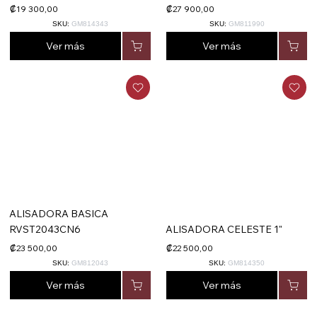
₡19 300,00
₡27 900,00
SKU:
GM814343
SKU:
GM811990
Ver más
Ver más
ALISADORA BASICA
RVST2043CN6
ALISADORA CELESTE 1"
₡23 500,00
₡22 500,00
SKU:
GM812043
SKU:
GM814350
Ver más
Ver más