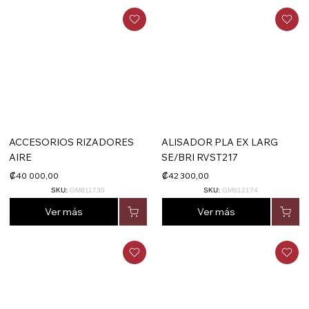
ACCESORIOS RIZADORES
ALISADOR PLA EX LARG
AIRE
SE/BRI RVST217
₡40 000,00
₡42 300,00
SKU:
GM811730
SKU:
GM812174
Ver más
Ver más