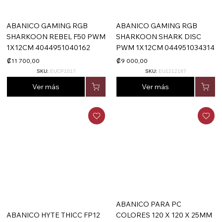
ABANICO GAMING RGB
ABANICO GAMING RGB
SHARKOON REBEL F50 PWM
SHARKOON SHARK DISC
1X12CM 4044951040162
PWM 1X12CM 044951034314
₡11 700,00
₡9 000,00
SKU:
EUCP1017
SKU:
EU1212187
Ver más
Ver más
ABANICO PARA PC
ABANICO HYTE THICC FP12
COLORES 120 X 120 X 25MM