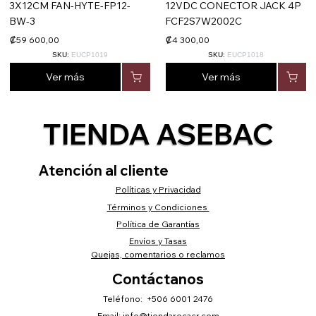
3X12CM FAN-HYTE-FP12-
12VDC CONECTOR JACK 4P
BW-3
FCF2S7W2002C
₡59 600,00
₡4 300,00
SKU:
EUCP1019
SKU:
EUCP1018
Ver más
Ver más
TIENDA ASEBAC
Atención al cliente
Políticas y Privacidad
Términos y Condiciones
Política de Garantías
Envíos y Tasas
Quejas, comentarios o reclamos
Contáctanos
Teléfono: +506 6001 2476
Email:
info@tiendarocacr.com