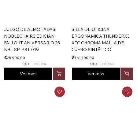
JUEGO DE ALMOHADAS
SILLA DE OFICINA
NOBLECHAIRS EDICIÃN
ERGONÃMICA THUNDERX3
FALLOUT ANIVERSARIO 25
XTC CHROMA MALLA DE
NBL-SP-PST-019
CUERO SINTÃTICO
₡25 900,00
₡161 100,00
SKU:
EUHO3036
SKU:
EUHO3044
Ver más
Ver más