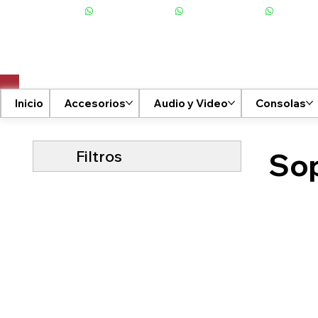
+506 6001-2476
Inicio
Accesorios
Audio y Video
Consolas
Filtros
Sop