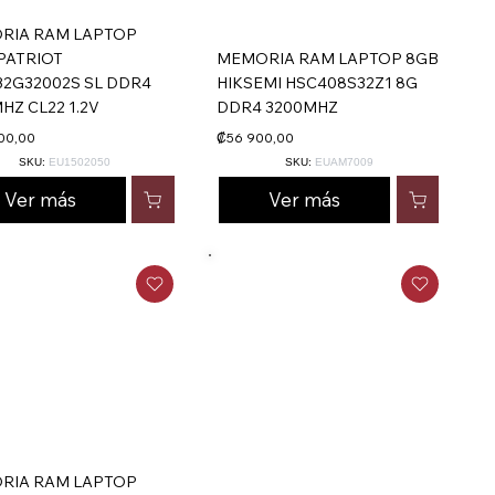
RIA RAM LAPTOP
PATRIOT
MEMORIA RAM LAPTOP 8GB
2G32002S SL DDR4
HIKSEMI HSC408S32Z1 8G
HZ CL22 1.2V
DDR4 3200MHZ
00,00
₡56 900,00
SKU:
EU1502050
SKU:
EUAM7009
Ver más
Ver más
RIA RAM LAPTOP