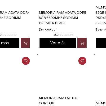
MEMO
RAM ADATA DDR4
MEMORIA RAM ADATA DDR5
32GB 
MHZ SODIMM
8GB 5600MHZ SODIMM
PSD43
PREMIER BLACK
3200M
₡87 000,00
₡243 4
U:
CQ1220049
SKU:
CQ1104005
r más
Ver más
MEMORIA RAM LAPTOP
CORSAIR
MEMO