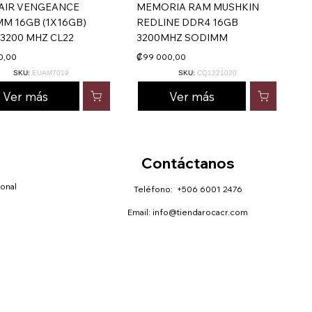
AIR VENGEANCE
MEMORIA RAM MUSHKIN
M 16GB (1X16GB)
REDLINE DDR4 16GB
3200 MHZ CL22
3200MHZ SODIMM
0,00
₡99 000,00
SKU:
EUAM7019
SKU:
CQ1221020
Ver más
Ver más
Contáctanos
sonal
Teléfono: +506 6001 2476
Email:
info@tiendarocacr.com