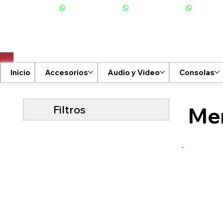
+506 6001-2476
Inicio
Accesorios
Audio y Video
Consolas
Filtros
Me