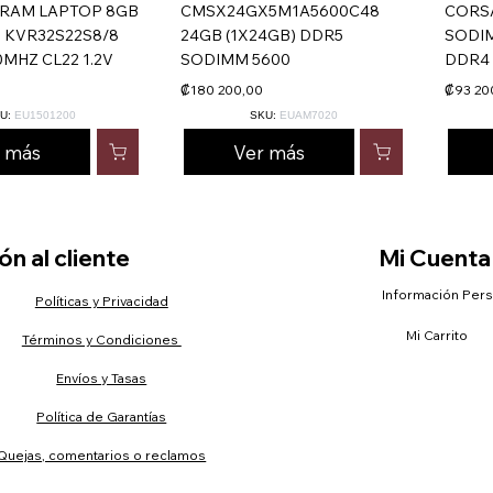
RAM LAPTOP 8GB
CMSX24GX5M1A5600C48
CORS
 KVR32S22S8/8
24GB (1X24GB) DDR5
SODIM
MHZ CL22 1.2V
SODIMM 5600
DDR4 
₡180 200,00
₡93 20
U:
EU1501200
SKU:
EUAM7020
r más
Ver más
n al cliente
Mi Cuenta
Información Per
Políticas y Privacidad
Mi Carrito
Términos y Condiciones
Envíos y Tasas
Política de Garantías
Quejas, comentarios o reclamos