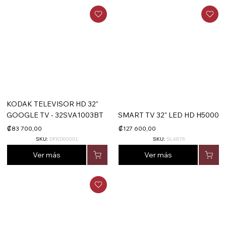
KODAK TELEVISOR HD 32"
GOOGLE TV - 32SVA1003BT
SMART TV 32" LED HD H5000
₡83 700,00
₡127 600,00
SKU:
DFKD00001
SKU:
SL4876
Ver más
Ver más