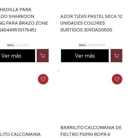
HADILLA PARA
ADO SHARKOON
AZOR TIZAS PASTEL SECA 12
NG PARA BRAZO ZONE
UNIDADES COLORES
(4044951017645)
SURTIDOS 309DAD0500
SKU:
EU12192
SKU:
DFGN00003
Ver más
Ver más
BARRILITO CALCOMANIA DE
ILITO CALCOMANIA
FIELTRO FS090 ROPA 6