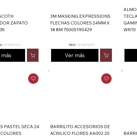
ALMO
 SCOTH
3M MASKING EXPRESSIONS
TECL
DOR ZAPATO
FLECHAS COLORES 24MM X
GAMI
35
18 8M 70005190429
WR10 
U:
DF3M00101
SKU:
DF3M00005
r más
Ver más
S PASTEL SECA 24
BARRILITO ACCESORIOS DE
 COLORES
ACRILICO FLORES AA002 20
BARR