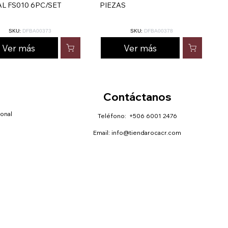
L FS010 6PC/SET
PIEZAS
SKU:
DFBA00373
SKU:
DFBA00378
Ver más
Ver más
Contáctanos
sonal
Teléfono: +506 6001 2476
Email:
info@tiendarocacr.com