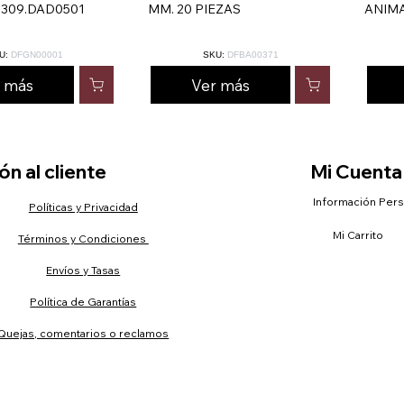
 309.DAD0501
MM. 20 PIEZAS
ANIMA
U:
DFGN00001
SKU:
DFBA00371
r más
Ver más
n al cliente
Mi Cuenta
Información Per
Políticas y Privacidad
Mi Carrito
Términos y Condiciones
Envíos y Tasas
Política de Garantías
Quejas, comentarios o reclamos