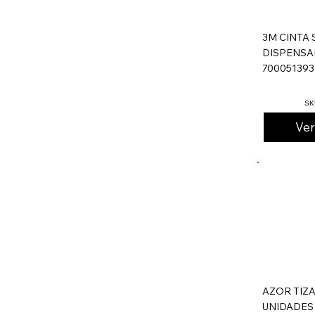
3M CINTA
DISPENSA
700051393
SK
Ve
AZOR TIZA
UNIDADES