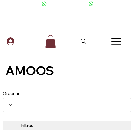
+506 6001-2476
AMOOS
Ordenar
Filtros