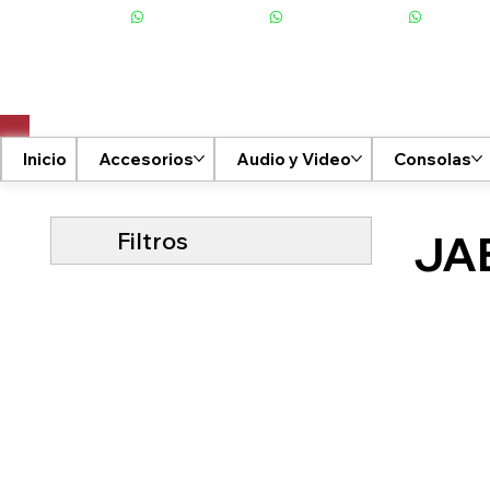
+506 6001-2476
Inicio
Accesorios
Audio y Video
Consolas
Filtros
JA