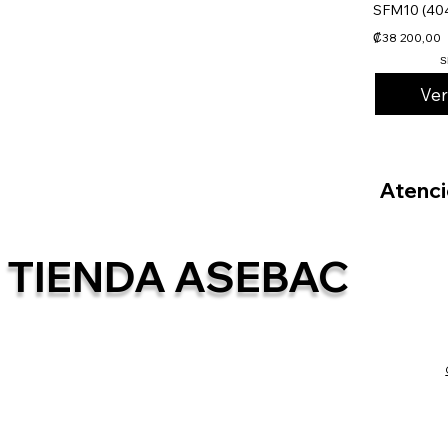
SFM10 (40
₡38 200,00
S
Ve
Atenció
TIENDA ASEBAC