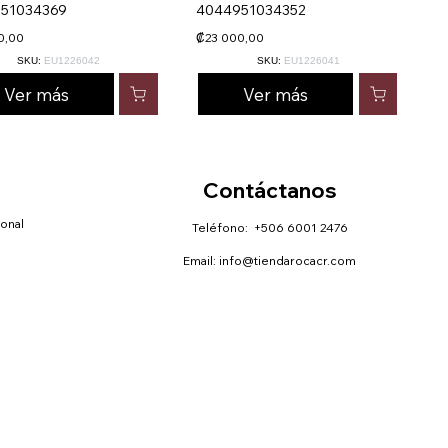
51034369
4044951034352
0,00
₡23 000,00
SKU:
EU1226042
SKU:
EU1226041
Ver más
Ver más
Contáctanos
sonal
Teléfono: +506 6001 2476
Email:
info@tiendarocacr.com