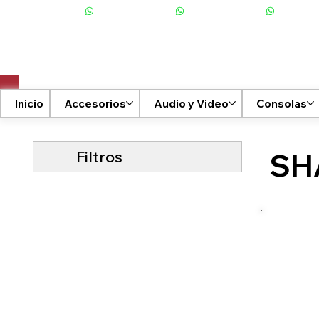
+506 6001-2476
Inicio
Accesorios
Audio y Video
Consolas
Filtros
SH