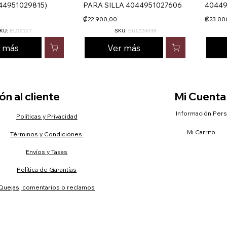
44951029815)
PARA SILLA 4044951027606
40449
₡22 900,00
₡23 00
KU:
EU12127
SKU:
EU1226038
r más
Ver más
n al cliente
Mi Cuenta
Información Per
Políticas y Privacidad
Mi Carrito
Términos y Condiciones
Envíos y Tasas
Política de Garantías
Quejas, comentarios o reclamos