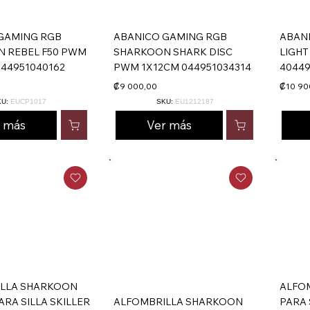
GAMING RGB
ABANICO GAMING RGB
ABAN
 REBEL F50 PWM
SHARKOON SHARK DISC
LIGHT
044951040162
PWM 1X12CM 044951034314
40449
₡9 000,00
₡10 90
KU:
EUCP1017
SKU:
EU1212187
r más
Ver más
LLA SHARKOON
ALFO
RA SILLA SKILLER
ALFOMBRILLA SHARKOON
PARA 