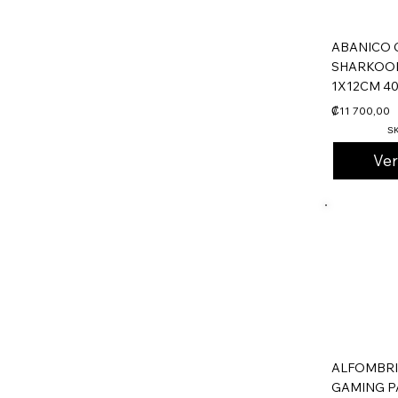
ABANICO 
SHARKOON
1X12CM 4
₡11 700,00
S
Ve
ALFOMBRI
GAMING PA