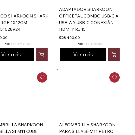
ADAPTADOR SHARKOON
ICO SHARKOON SHARK
OFFICEPAL COMBO USB-C A
 RGB 1X12CM
USB-A Y USB-C CONEXIÃN
51028924
HDMI Y RJ45
0,00
₡28 400,00
SKU:
EU1212090
SKU:
EUAC1005
Ver más
Ver más
MBRILLA SHARKOON
ALFOMBRILLA SHARKOON
SILLA SFM11 CUBE
PARA SILLA SFM11 RETRO