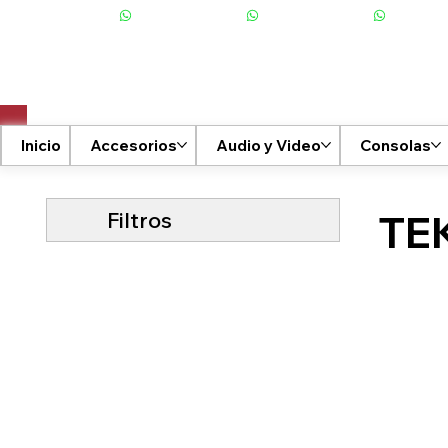
+506 6001-2476
Inicio
Accesorios
Audio y Video
Consolas
Filtros
TE