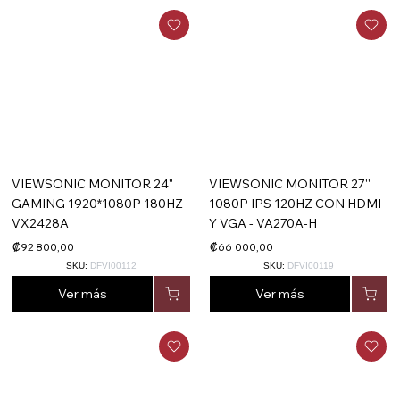
VIEWSONIC MONITOR 24"
VIEWSONIC MONITOR 27''
GAMING 1920*1080P 180HZ
1080P IPS 120HZ CON HDMI
VX2428A
Y VGA - VA270A-H
₡92 800,00
₡66 000,00
SKU:
DFVI00112
SKU:
DFVI00119
Ver más
Ver más