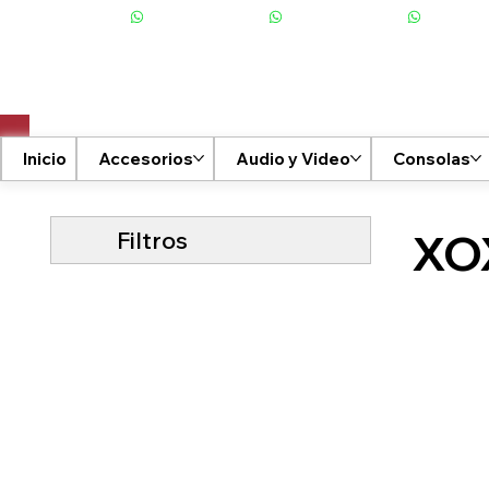
+506 6001-2476
Inicio
Accesorios
Audio y Video
Consolas
Filtros
XO