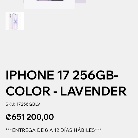
IPHONE 17 256GB-
COLOR - LAVENDER
SKU
SKU:
17256GBLV
17256GBLV
Precio
₡651 200,00
***ENTREGA DE 8 A 12 DÍAS HÁBILES***