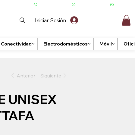
Iniciar Sesión
Conectividad
Electrodomésticos
Móvil
Ofic
Anterior
Siguiente
E UNISEX
TTAFA