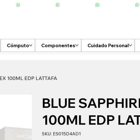
Cómputo
Componentes
Cuidado Personal
EX 100ML EDP LATTAFA
BLUE SAPPHIR
100ML EDP LA
SKU
SKU:
ES015D4AD1
ES015D4AD1