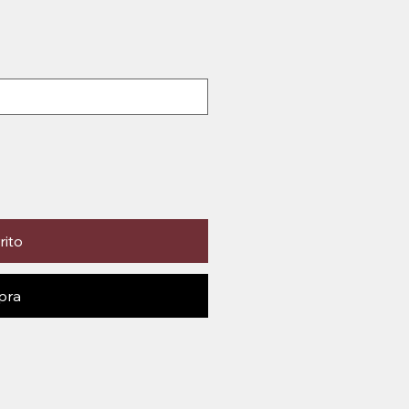
rito
pra