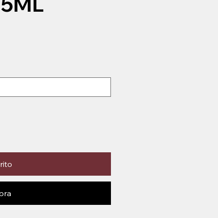
15ML
rito
pra