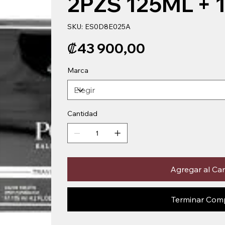
2PZS 125ML + 
SKU
SKU:
ES0D8E025A
ES0D8E025A
Precio
₡43 900,00
Marca
Cantidad
Agregar al Car
Terminar Com