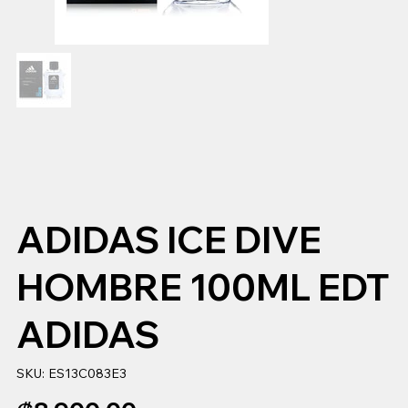
ADIDAS ICE DIVE
HOMBRE 100ML EDT
ADIDAS
SKU
SKU:
ES13C083E3
ES13C083E3
Precio