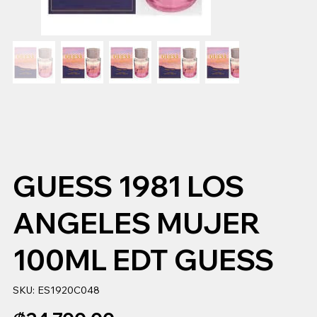
GUESS 1981 LOS
ANGELES MUJER
100ML EDT GUESS
SKU
SKU:
ES1920C048
ES1920C048
Precio