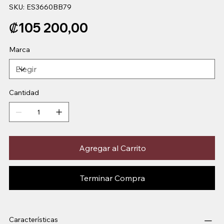
SKU
SKU:
ES3660BB79
ES3660BB79
Precio
₡105 200,00
Marca
Cantidad
Agregar al Carrito
Terminar Compra
Características