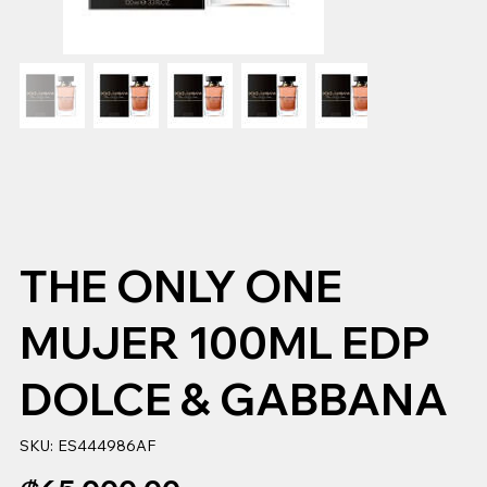
THE ONLY ONE
MUJER 100ML EDP
DOLCE & GABBANA
SKU
SKU:
ES444986AF
ES444986AF
Precio