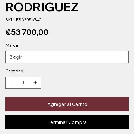
RODRIGUEZ
SKU
SKU:
ES62056740
ES62056740
Precio
₡53 700,00
Marca
Cantidad
Agregar al Carrito
Terminar Compra