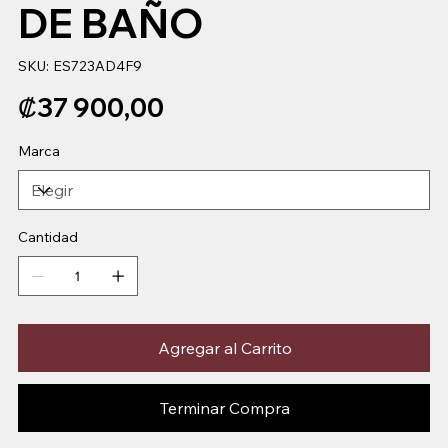
DE BAÑO
SKU
SKU:
ES723AD4F9
ES723AD4F9
Precio
₡37 900,00
Marca
Cantidad
Agregar al Carrito
Terminar Compra