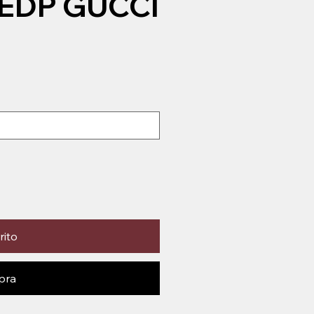
EDP GUCCI
rito
pra