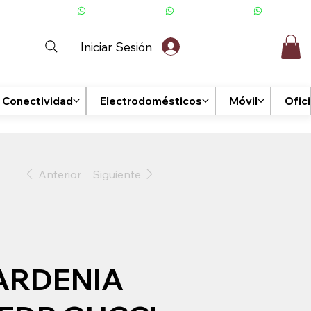
Iniciar Sesión
Conectividad
Electrodomésticos
Móvil
Ofic
Anterior
Siguiente
ARDENIA