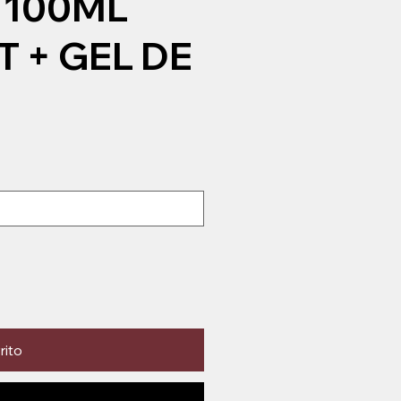
 100ML
T + GEL DE
rito