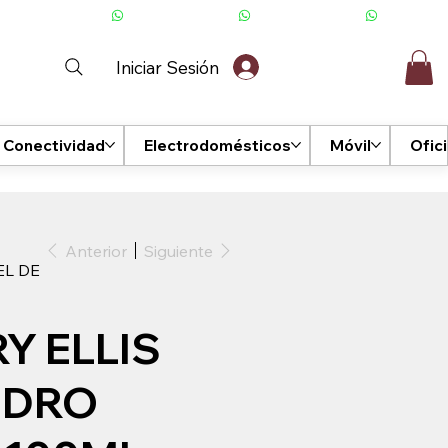
Iniciar Sesión
Conectividad
Electrodomésticos
Móvil
Ofic
Anterior
Siguiente
EL DE
Y ELLIS
NDRO