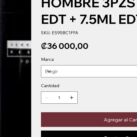
HOMBRE 3PZS
EDT + 7.5ML ED
SKU
SKU:
ES95BC1FFA
ES95BC1FFA
Precio
₡36 000,00
Marca
Cantidad
Agregar al Car