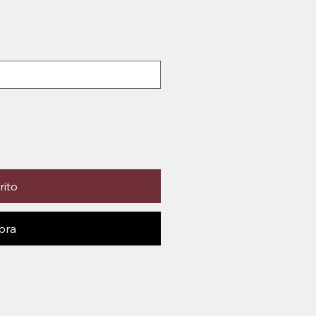
rito
pra