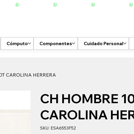
Cómputo
Componentes
Cuidado Personal
DT CAROLINA HERRERA
CH HOMBRE 1
CAROLINA HE
SKU
SKU:
ESA6553F52
ESA6553F52