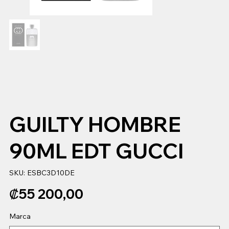
GUILTY HOMBRE
90ML EDT GUCCI
SKU
SKU:
ESBC3D10DE
ESBC3D10DE
Precio
₡55 200,00
Marca