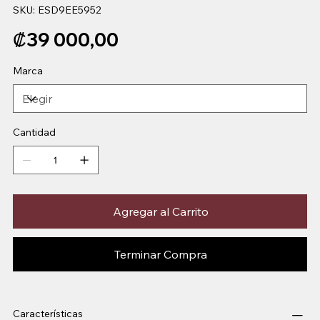
SKU
SKU:
ESD9EE5952
ESD9EE5952
Precio
₡39 000,00
Marca
Cantidad
Agregar al Carrito
Terminar Compra
Características