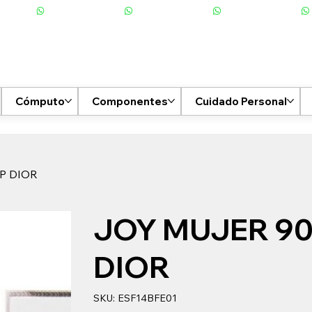
Cómputo
Componentes
Cuidado Personal
P DIOR
JOY MUJER 9
DIOR
SKU
SKU:
ESF14BFE01
ESF14BFE01