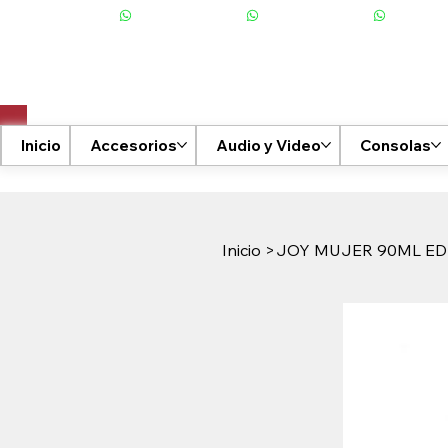
+506 6001-2476
Inicio
Accesorios
Audio y Video
Consolas
Inicio
>
JOY MUJER 90ML ED