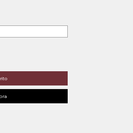
rito
pra