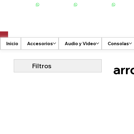
+506 6001-2476
Inicio
Accesorios
Audio y Video
Consolas
Filtros
arr