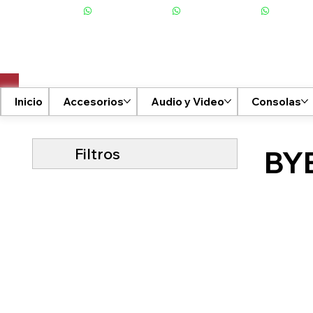
+506 6001-2476
Inicio
Accesorios
Audio y Video
Consolas
Filtros
BY