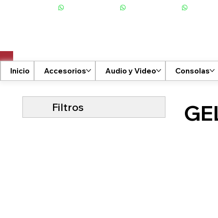
+506 6001-2476
Inicio
Accesorios
Audio y Video
Consolas
Filtros
GE