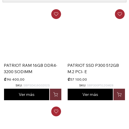
PATRIOT RAM 16GB DDR4-
PATRIOT SSD P300 512GB
3200 SODIMM
M.2 PCI- E
₡96 400,00
₡57 100,00
SKU:
SBPSD416G3202S
SKU:
SBP300P512GM28
Ver más
Ver más