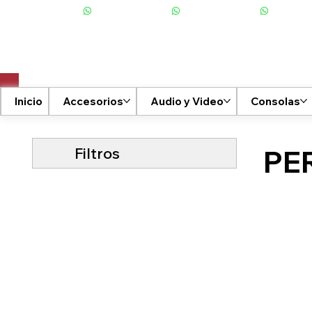
+506 6001-2476
Inicio
Accesorios
Audio y Video
Consolas
Filtros
PE