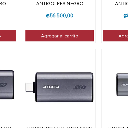
RO
ANTIGOLPES NEGRO
ANTI
Precio
Pr
₡56 500,00
₡
o
Agregar al carrito
Agre