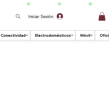
Iniciar Sesión
Conectividad
Electrodomésticos
Móvil
Ofic