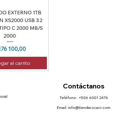
DO EXTERNO 1TB
 XS2000 USB 3.2
TIPO C 2000 MB/S
2000
ecio
76 100,00
gar al carrito
Contáctanos
sonal
Teléfono: +506 6001 2476
Email:
info@tiendarocacr.com