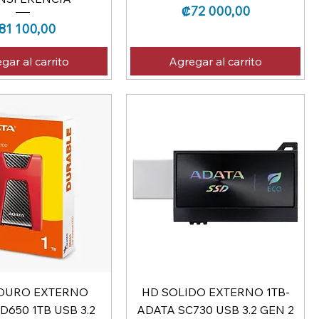
Precio
₡72 000,00
recio
81 100,00
gar al carrito
Agregar al carrito
 DURO EXTERNO
HD SOLIDO EXTERNO 1TB-
D650 1TB USB 3.2
ADATA SC730 USB 3.2 GEN 2