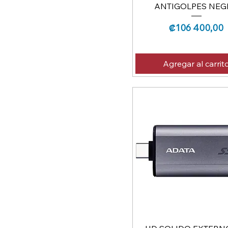
ANTIGOLPES NEG
Precio
₡106 400,00
Agregar al carrit