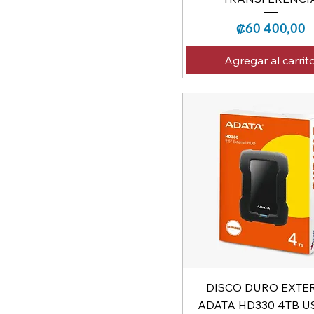
Precio
₡60 400,00
Agregar al carrit
DISCO DURO EXTE
ADATA HD330 4TB US