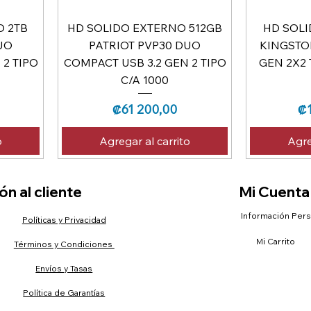
O 2TB
HD SOLIDO EXTERNO 512GB
HD SOLI
UO
PATRIOT PVP30 DUO
KINGSTON
 2 TIPO
COMPACT USB 3.2 GEN 2 TIPO
GEN 2X2 
C/A 1000
Precio
Pr
₡61 200,00
₡1
o
Agregar al carrito
Agre
n al cliente
Mi Cuenta
Información Per
Políticas y Privacidad
Mi Carrito
Términos y Condiciones
Envíos y Tasas
Política de Garantías