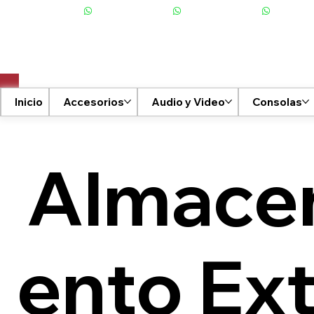
+506 6001-2476
Inicio
Accesorios
Audio y Video
Consolas
Almace
ento Ex