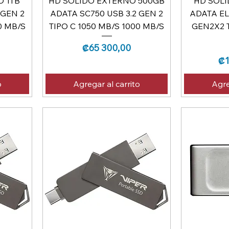
O 1TB
HD SOLIDO EXTERNO 500GB
HD SOLI
 GEN 2
ADATA SC750 USB 3.2 GEN 2
ADATA EL
0 MB/S
TIPO C 1050 MB/S 1000 MB/S
GEN2X2 T
Precio
₡65 300,00
Pr
₡1
o
Agregar al carrito
Agre