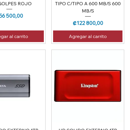
GOLPES ROJO
TIPO C/TIPO A 600 MB/S 600
MB/S
ecio
56 500,00
Precio
₡122 800,00
gar al carrito
Agregar al carrito