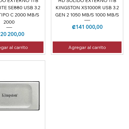
DO EXTERNO 1TB
HD SOLIDO EXTERNO 1TB
ITE SE880 USB 3.2
KINGSTON XS1000R USB 3.2
IPO C 2000 MB/S
GEN 2 1050 MB/S 1000 MB/S
2000
Precio
₡141 000,00
ecio
20 200,00
gar al carrito
Agregar al carrito