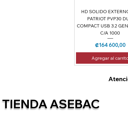
HD SOLIDO EXTERN
PATRIOT PVP30 D
COMPACT USB 3.2 GEN
C/A 1000
Precio
₡164 600,00
Agregar al carrit
Atenció
TIENDA ASEBAC