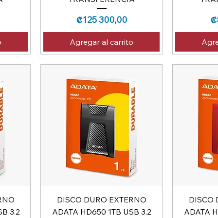
Precio
P
₡125 300,00
₡
o
Agregar al carrito
Agre
RNO
DISCO DURO EXTERNO
DISCO
B 3.2
ADATA HD650 1TB USB 3.2
ADATA H