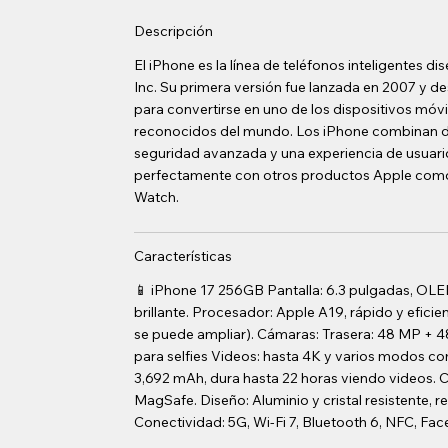
Descripción
El iPhone es la línea de teléfonos inteligentes d
Inc. Su primera versión fue lanzada en 2007 y 
para convertirse en uno de los dispositivos móv
reconocidos del mundo. Los iPhone combinan di
seguridad avanzada y una experiencia de usuario
perfectamente con otros productos Apple como
Watch.
Características
📱 iPhone 17 256GB Pantalla: 6.3 pulgadas, OLE
brillante. Procesador: Apple A19, rápido y efic
se puede ampliar). Cámaras: Trasera: 48 MP + 4
para selfies Videos: hasta 4K y varios modos co
3,692 mAh, dura hasta 22 horas viendo videos. 
MagSafe. Diseño: Aluminio y cristal resistente, re
Conectividad: 5G, Wi-Fi 7, Bluetooth 6, NFC, Face