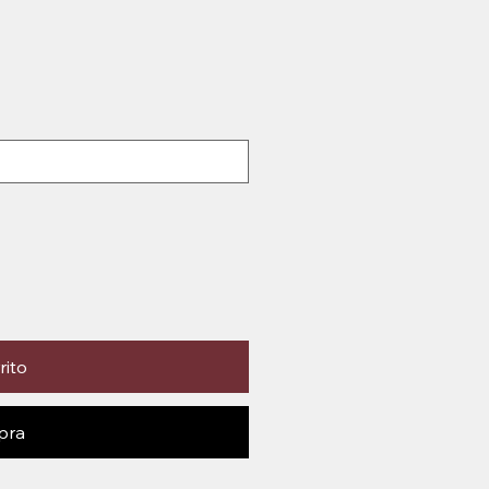
rito
pra