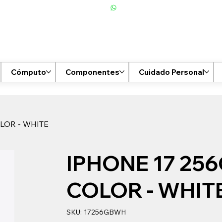
Cómputo
Componentes
Cuidado Personal
LOR - WHITE
IPHONE 17 256
COLOR - WHIT
SKU
SKU:
17256GBWH
17256GBWH