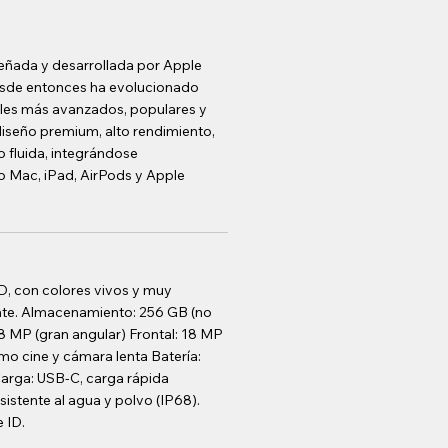
iseñada y desarrollada por Apple
desde entonces ha evolucionado
iles más avanzados, populares y
seño premium, alto rendimiento,
 fluida, integrándose
 Mac, iPad, AirPods y Apple
D, con colores vivos y muy
iente. Almacenamiento: 256 GB (no
8 MP (gran angular) Frontal: 18 MP
mo cine y cámara lenta Batería:
Carga: USB-C, carga rápida
sistente al agua y polvo (IP68).
 ID.